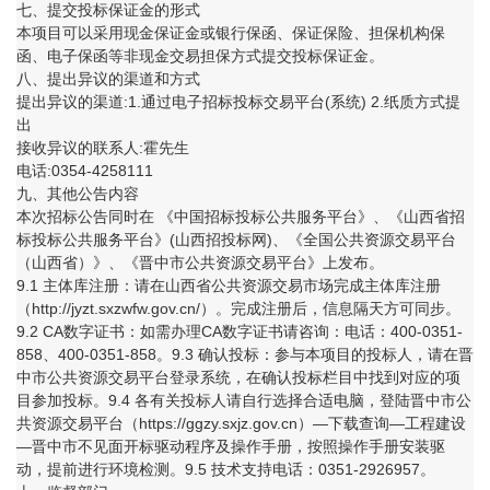
七、提交投标保证金的形式
本项目可以采用现金保证金或银行保函、保证保险、担保机构保
函、电子保函等非现金交易担保方式提交投标保证金。
八、提出异议的渠道和方式
提出异议的渠道:1.通过电子招标投标交易平台(系统) 2.纸质方式提
出
接收异议的联系人:霍先生
电话:0354-4258111
九、其他公告内容
本次招标公告同时在 《中国招标投标公共服务平台》、《山西省招
标投标公共服务平台》(山西招投标网)、《全国公共资源交易平台
（山西省）》、《晋中市公共资源交易平台》上发布。
9.1 主体库注册：请在山西省公共资源交易市场完成主体库注册
（http://jyzt.sxzwfw.gov.cn/）。完成注册后，信息隔天方可同步。
9.2 CA数字证书：如需办理CA数字证书请咨询：电话：400-0351-
858、400-0351-858。9.3 确认投标：参与本项目的投标人，请在晋
中市公共资源交易平台登录系统，在确认投标栏目中找到对应的项
目参加投标。9.4 各有关投标人请自行选择合适电脑，登陆晋中市公
共资源交易平台（https://ggzy.sxjz.gov.cn）—下载查询—工程建设
—晋中市不见面开标驱动程序及操作手册，按照操作手册安装驱
动，提前进行环境检测。9.5 技术支持电话：0351-2926957。