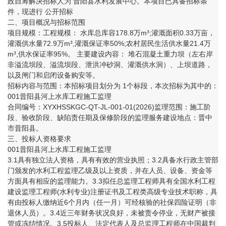
政自筹解决招标人为 昔阳县水利发展中心。本项目已具备招标条
件，现进行 公开招标
二、项目概况与招标范围
项目规模：工程规模： 水库总库容178.8万m³;灌溉面积0.33万亩，
灌溉供水量72.9万m³,灌溉保证率50%;农村居民生活供水量21.4万
m³,供水保证率95%。 主要建设内容： 堆石混凝土重力坝（左右岸
非溢流坝段、溢流坝段、泄洪冲砂洞、灌溉供水洞）、上坝道路，
以及闸门和启闭设备购安等。
招标内容与范围：本招标项目划分为 1个标段，本次招标为其中的：
001昔阳县河上水库工程施工监理
合同编号：XYXHSSKGC-QT-JL-001-01(2026)监理范围：施工阶
段、验收阶段、缺陷责任期及保修阶段的监理服务建设地点：晋中
市昔阳县。
三、投标人资格要求
001昔阳县河上水库工程施工监理
3.1具有独立法人资格，具有有效的营业执照；3.2具备水行政主管部
门颁发的水利工程监理乙级及以上资质，并在人员、设备、资金等
方面具有相应的监理能力。3.3拟任总监理工程师具有全国水利工程
建设监理工程师(水利专业)注册证书及工程类高级专业技术职称，具
有由投标人缴纳近6个月内（任一月）可经核验的社保四险证明（非
退休人员）。3.4近三年财务状况良好，未被责令停业，无财产被接
管或冻结情况。3.5投标人、法定代表人及总监理工程师在中国裁判