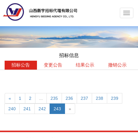
Toggl
navig
招标信息
招标公告
变更公告
结果公示
撤销公示
«
1
2
...
235
236
237
238
239
240
241
242
243
»