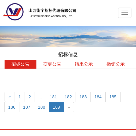
Toggl
navig
招标信息
招标公告
变更公告
结果公示
撤销公示
«
1
2
...
181
182
183
184
185
186
187
188
189
»