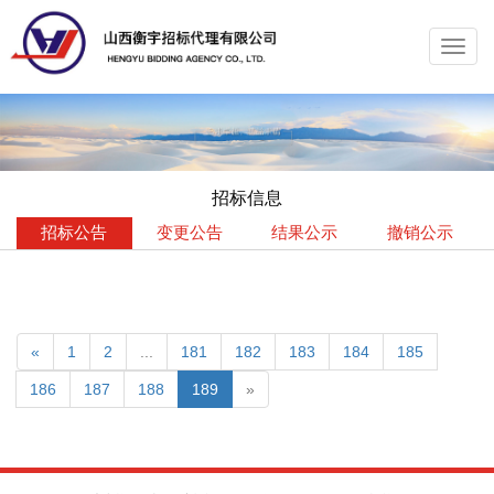
Toggl
navig
招标信息
招标公告
变更公告
结果公示
撤销公示
«
1
2
...
181
182
183
184
185
186
187
188
189
»